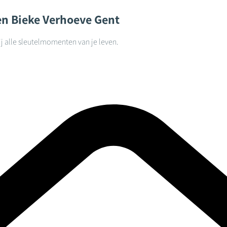
en Bieke Verhoeve
Gent
j alle sleutelmomenten van je leven.