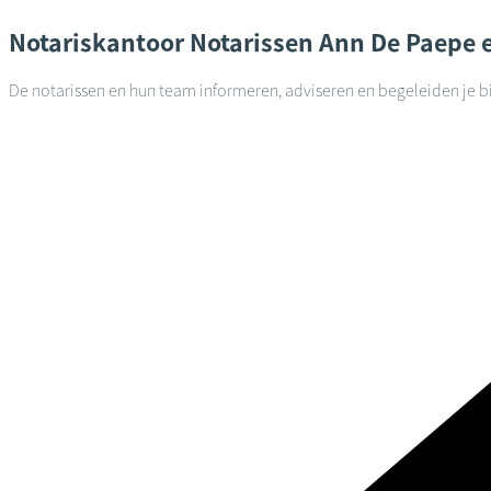
Notariskantoor
Notarissen Ann De Paepe 
De notarissen en hun team informeren, adviseren en begeleiden je bi